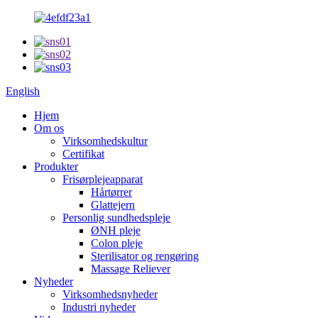
English
Hjem
Om os
Virksomhedskultur
Certifikat
Produkter
Frisørplejeapparat
Hårtørrer
Glattejern
Personlig sundhedspleje
ØNH pleje
Colon pleje
Sterilisator og rengøring
Massage Reliever
Nyheder
Virksomhedsnyheder
Industri nyheder