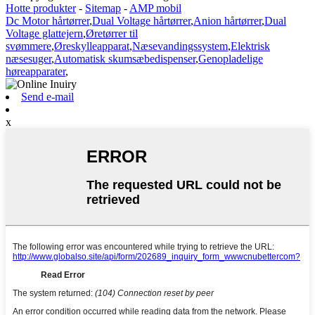
Hotte produkter
-
Sitemap
-
AMP mobil
Dc Motor hårtørrer
,
Dual Voltage hårtørrer
,
Anion hårtørrer
,
Dual
Voltage glattejern
,
Øretørrer til
svømmere
,
Øreskylleapparat
,
Næsevandingssystem
,
Elektrisk
næsesuger
,
Automatisk skumsæbedispenser
,
Genopladelige
høreapparater
,
Send e-mail
x