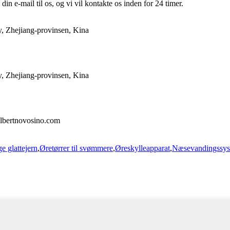
din e-mail til os, og vi vil kontakte os inden for 24 timer.
y, Zhejiang-provinsen, Kina
y, Zhejiang-provinsen, Kina
albertnovosino.com
e glattejern
,
Øretørrer til svømmere
,
Øreskylleapparat
,
Næsevandingssy