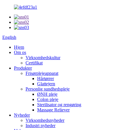
English
Hjem
Om os
Virksomhedskultur
Certifikat
Produkter
Frisørplejeapparat
Hårtørrer
Glattejern
Personlig sundhedspleje
ØNH pleje
Colon pleje
Sterilisator og rengøring
Massage Reliever
Nyheder
Virksomhedsnyheder
Industri nyheder