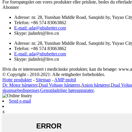
For forespørgsler om vores produkter eller prisliste, bedes du efterlade 
Abonner
Adresse: nr. 28, Yunshan Middle Road, Sanqishi by, Yuyao Cit
Telefon: +86 574 83063862
E-mail: ada@nbubetter.com
Skype: jialinfei@live.cn
Adresse: nr. 28, Yunshan Middle Road, Sanqishi by, Yuyao Cit
Telefon: +86 574 83063862
E-mail: ada@nbubetter.com
Skype: jialinfei@live.cn
Hvis du er interesseret i medicinske produkter, kan du besøge: www.
© Copyright - 2010-2021: Alle rettigheder forbeholdes.
Hotte produkter
-
Sitemap
-
AMP mobil
Dc Motor hårtørrer
,
Dual Voltage hårtørrer
,
Anion hårtørrer
,
Dual Voltag
skumsæbedispenser
,
Genopladelige høreapparater
,
Send e-mail
x